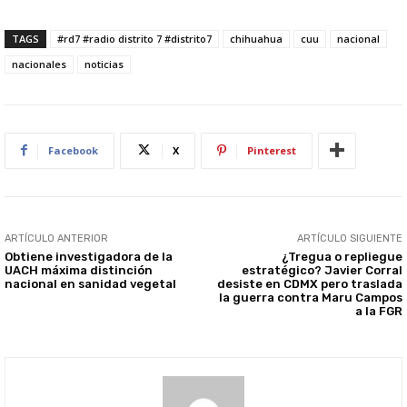
TAGS
#rd7 #radio distrito 7 #distrito7
chihuahua
cuu
nacional
nacionales
noticias
Facebook
X
Pinterest
ARTÍCULO ANTERIOR
ARTÍCULO SIGUIENTE
Obtiene investigadora de la
¿Tregua o repliegue
UACH máxima distinción
estratégico? Javier Corral
nacional en sanidad vegetal
desiste en CDMX pero traslada
la guerra contra Maru Campos
a la FGR