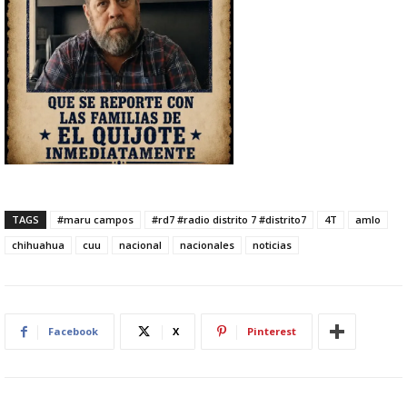
TAGS
#maru campos
#rd7 #radio distrito 7 #distrito7
4T
amlo
chihuahua
cuu
nacional
nacionales
noticias
Facebook
X
Pinterest