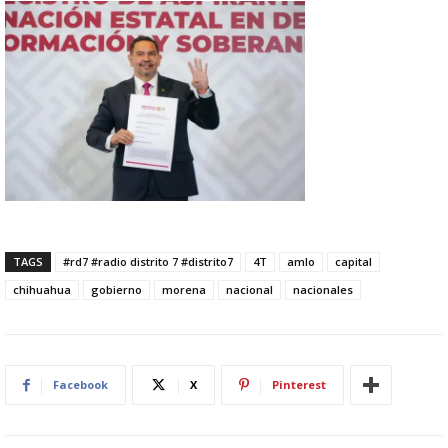
TAGS
#rd7 #radio distrito 7 #distrito7
4T
amlo
capital
chihuahua
gobierno
morena
nacional
nacionales
Facebook
X
Pinterest