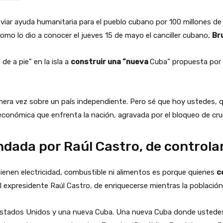
r ayuda humanitaria para el pueblo cubano por 100 millones de d
, como lo dio a conocer el jueves 15 de mayo el canciller cubano,
Br
e a pie” en la isla a
construir una “nueva
Cuba” propuesta por e
ra vez sobre un país independiente. Pero sé que hoy ustedes, quie
a y económica que enfrenta la nación, agravada por el bloqueo de c
dada por Raúl Castro, de controla
 tienen electricidad, combustible ni alimentos es porque quienes
c
 expresidente Raúl Castro, de enriquecerse mientras la población
 Estados Unidos y una nueva Cuba. Una nueva Cuba donde ustedes