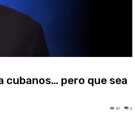
a cubanos… pero que sea
47
0