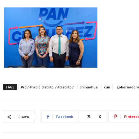
TAGS
#rd7 #radio distrito 7 #distrito7
chihuahua
cuu
gobernador
Facebook
X
Pinteres
Cuota