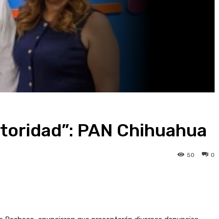
utoridad”: PAN Chihuahua
50
0