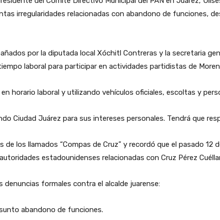
 presidente del Comité Directivo Municipal del PAN en Juárez, Ul
suntas irregularidades relacionadas con abandono de funciones, de
dos por la diputada local Xóchitl Contreras y la secretaria genera
 tiempo laboral para participar en actividades partidistas de Moren
 en horario laboral y utilizando vehículos oficiales, escoltas y per
ndo Ciudad Juárez para sus intereses personales. Tendrá que resp
rás de los llamados “Compas de Cruz” y recordó que el pasado 12
utoridades estadounidenses relacionadas con Cruz Pérez Cuéllar 
 denuncias formales contra el alcalde juarense:
resunto abandono de funciones.