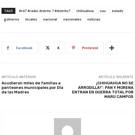
TAGS
#rd7 #radio distrito 7 #distrito7
chihuahua
cuu
estado
gobierno
locales
nacional
nacionales
noticias
Facebook
X
Pinterest
ARTÍCULO ANTERIOR
ARTÍCULO SIGUIENTE
Acudieron miles de familias a
¡CHIHUAHUA NO SE
panteones municipales por Día
ARRODILLA!”: PAN Y MORENA
de las Madres
ENTRAN EN GUERRA TOTAL POR
MARU CAMPOS