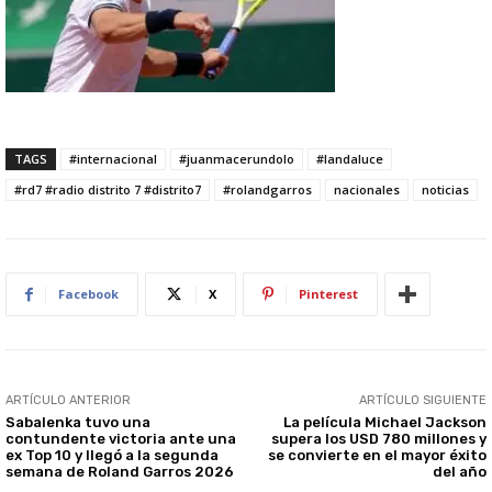
TAGS
#internacional
#juanmacerundolo
#landaluce
#rd7 #radio distrito 7 #distrito7
#rolandgarros
nacionales
noticias
Facebook
X
Pinterest
ARTÍCULO ANTERIOR
ARTÍCULO SIGUIENTE
Sabalenka tuvo una
La película Michael Jackson
contundente victoria ante una
supera los USD 780 millones y
ex Top 10 y llegó a la segunda
se convierte en el mayor éxito
semana de Roland Garros 2026
del año